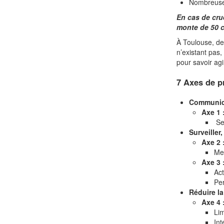
Nombreuses
​En cas de cr
monte de 50 
À Toulouse, des
n’existant pas,
pour savoir ag
7 Axes de p
Communiq
Axe 1 
Sen
Surveiller,
Axe 2 
Met
Axe 3 :
Act
Per
​Réduire la
​​Axe 
Lim
Int