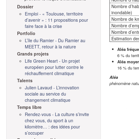
Nombre d’habi
Dossier
inondable)
Emploi - « Toulouse, territoire
Nombre de km 
d’avenir » : 11 propositions pour
Nombre d’emp
faire face à la crise
Nombre d’entr
Portfolio
Estimation de
L’île du Ramier - Du Ramier au
MEETT, retour à la nature
Aléa fréque
Grands projets
6 % du terri
Life Green Heart - Un projet
Aléa moyen
européen pour lutter contre le
16 % du terr
réchauffement climatique
Aléa
Talents
phénomène nature
Julien Lavaud - L’innovation
sociale au service du
changement climatique
Temps libre
Rendez-vous - La culture s’invite
chez vous, du sport à un
kilomètre… : des idées pour
s’occuper